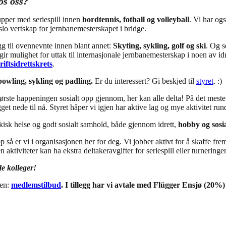
os oss?
rupper med seriespill innen
bordtennis, fotball og volleyball
. Vi har og
lo vertskap for jernbanemesterskapet i bridge.
egg til ovennevnte innen blant annet:
Skyting, sykling, golf og ski
. Og s
ir mulighet for uttak til internasjonale jernbanemesterskap i noen av idr
iftsidrettskrets
.
bowling, sykling og padling.
Er du interessert? Gi beskjed til
styret
. :)
tørste happeningen sosialt opp gjennom, her kan alle delta! På det mes
gget nede til nå. Styret håper vi igjen har aktive lag og mye aktivitet rund
kisk helse og godt sosialt samhold, både gjennom idrett,
hobby og sosia
 så er vi i organisasjonen her for deg. Vi jobber aktivt for å skaffe frem m
 aktiviteter kan ha ekstra deltakeravgifter for seriespill eller turneringer
de kolleger!
ten:
medlemstilbud
. I tillegg har vi avtale med Flügger Ensjø (20