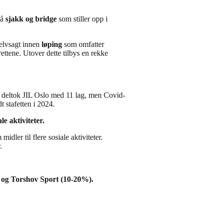
så
sjakk og bridge
som stiller opp i
elvsagt innen
løping
som omfatter
ettene. Utover dette tilbys en rekke
te deltok JIL Oslo med 11 lag, men Covid-
t stafetten i 2024.
le aktiviteter.
idler til flere sosiale aktiviteter.
.
%) og Torshov Sport (10-20%).