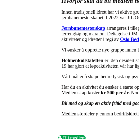
Hvorfor skal du bli medlem h
Innen tradisjonell idrett har vi aktive g
jernbanemesterskapet. I 2022 var JIL Os
Jernbanemesterskap
arrangeres i till
terrengløp og maraton. Deltagelse i JM g
aktiviteter og idretter i regi av
Oslo Bedr
Vi ønsker å opprette nye gruppe innen
Holmenkollstafetten
er den desidert s
19 har gjort at løpeaktiviteten vår har li
Vårt mål er å skape bedre fysisk og psy
Har du en aktivitet du ønsker å starte opp
Medlemskap koster
kr 500 per år.
Noen
Bli med og skap en aktiv fritid med go
Medlemsfordeler gjennom bedriftsidret
Bli medlem