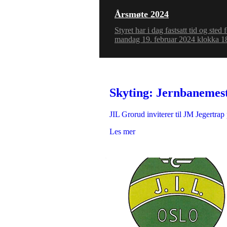
Årsmøte 2024
Styret har i dag fastsatt tid og s
mandag 19. februar 2024 klokka 18
Skyting: Jernbanemest
JIL Grorud inviterer til JM Jegertr
Les mer