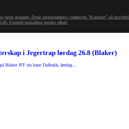
ted for neste årsmøte. Dette gjennomføres i møterom "Kampen" på hovedbi
.00. Formell innkalling sendes p&ari
erskap i Jegertrap lørdag 26.8 (Blaker)
ap på Blaker JFF sin bane Dalbakk, lørdag…