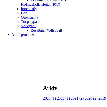
Resultater Fotball INNE
Holmenkollstafetten 2018
Innebandy
Løp
Orientering
Turgruppa
Volleyball
Resultater Volleyball
Arrangementer
Arkiv
2023 (1)
2022 (1)
2021 (2)
2020 (2)
2019