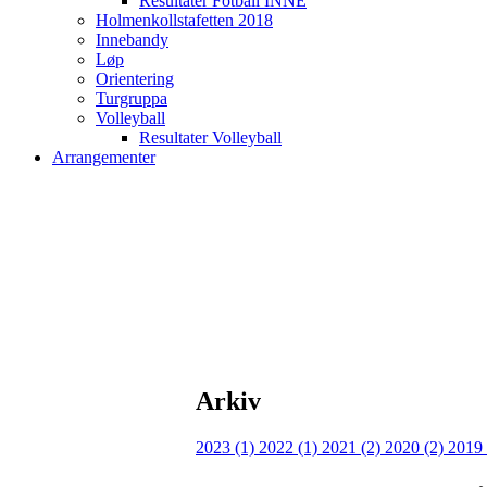
Resultater Fotball INNE
Holmenkollstafetten 2018
Innebandy
Løp
Orientering
Turgruppa
Volleyball
Resultater Volleyball
Arrangementer
Arkiv
2023 (1)
2022 (1)
2021 (2)
2020 (2)
2019