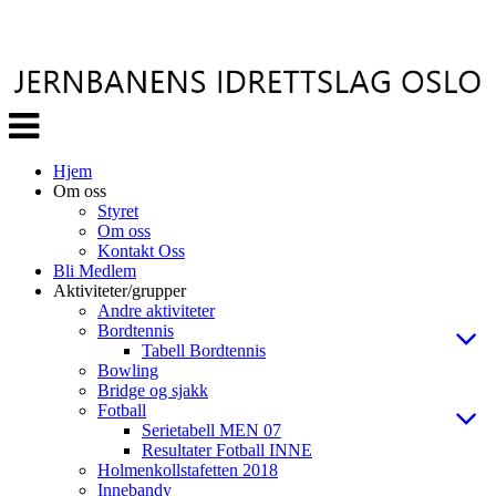
Veksle
navigasjon
Hjem
Om oss
Styret
Om oss
Kontakt Oss
Bli Medlem
Aktiviteter/grupper
Andre aktiviteter
Bordtennis
Tabell Bordtennis
Bowling
Bridge og sjakk
Fotball
Serietabell MEN 07
Resultater Fotball INNE
Holmenkollstafetten 2018
Innebandy