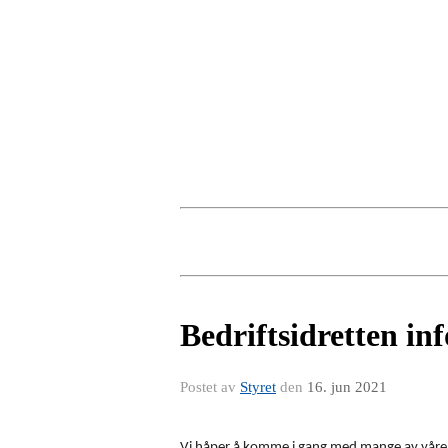
Bedriftsidretten in
Postet av
Styret
den
16. jun 2021
Vi håper å komme i gang med mange av våre s