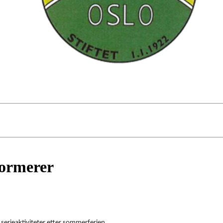
formerer
erieaktiviteter etter sommerferien.