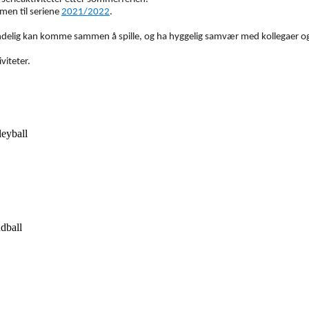
men til seriene
2021/2022
.
endelig kan komme sammen å spille, og ha hyggelig samvær med kollegaer og
viteter.
leyball
ndball