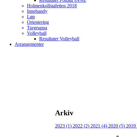
Resultater Fotball INNE
Holmenkollstafetten 2018
Innebandy
Løp
Orientering
Turgruppa
Volleyball
Resultater Volleyball
Arrangementer
Arkiv
2023 (1)
2022 (2)
2021 (4)
2020 (5)
2019 