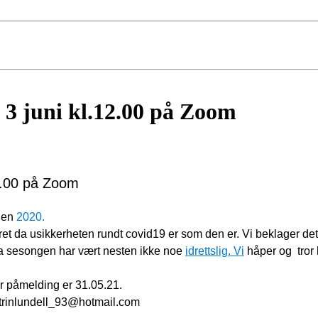
 3 juni kl.12.00 på Zoom
12.00 på Zoom
ngen
2020.
ret da usikkerheten rundt covid19 er
som den er. Vi beklager det
e da sesongen har vært nesten ikke noe
idrettslig. Vi
håper og tror h
or påmelding er 31.05.21.
trinlundell_93@hotmail.com