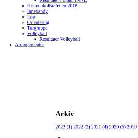
Resultater Fotball INNE
Holmenkollstafetten 2018
Innebandy
Løp
Orientering
Turgruppa
Volleyball
Resultater Volleyball
Arrangementer
Arkiv
2023 (1)
2022 (2)
2021 (4)
2020 (5)
2019 