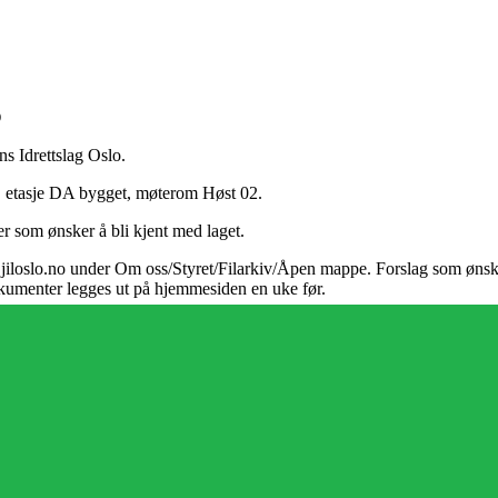
O
ns Idrettslag Oslo.
2. etasje DA bygget, møterom Høst 02.
er som ønsker å bli kjent med laget.
på jiloslo.no under Om oss/Styret/Filarkiv/Åpen mappe. Forslag som ønsk
kumenter legges ut på hjemmesiden en uke før.