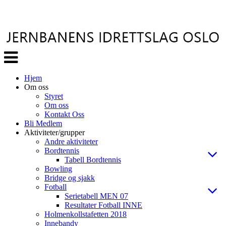
Veksle
navigasjon
Hjem
Om oss
Styret
Om oss
Kontakt Oss
Bli Medlem
Aktiviteter/grupper
Andre aktiviteter
Bordtennis
Tabell Bordtennis
Bowling
Bridge og sjakk
Fotball
Serietabell MEN 07
Resultater Fotball INNE
Holmenkollstafetten 2018
Innebandy