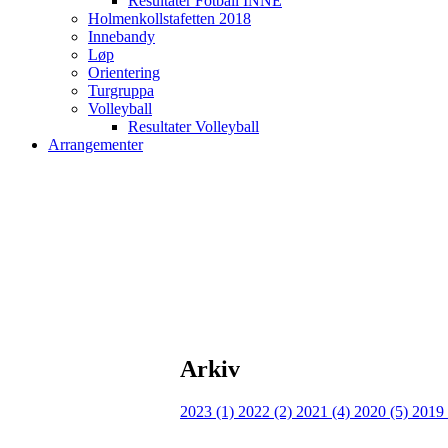
Resultater Fotball INNE
Holmenkollstafetten 2018
Innebandy
Løp
Orientering
Turgruppa
Volleyball
Resultater Volleyball
Arrangementer
Arkiv
2023 (1)
2022 (2)
2021 (4)
2020 (5)
2019 