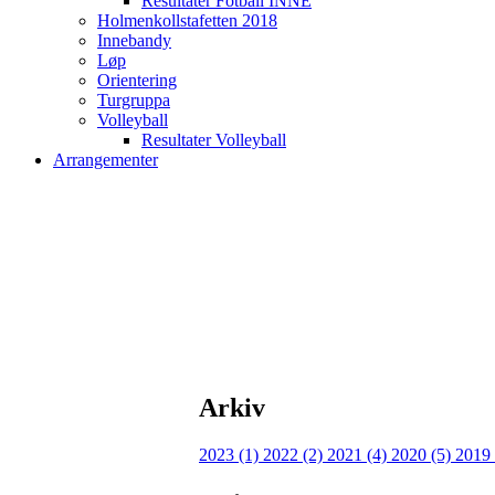
Resultater Fotball INNE
Holmenkollstafetten 2018
Innebandy
Løp
Orientering
Turgruppa
Volleyball
Resultater Volleyball
Arrangementer
Arkiv
2023 (1)
2022 (2)
2021 (4)
2020 (5)
2019 