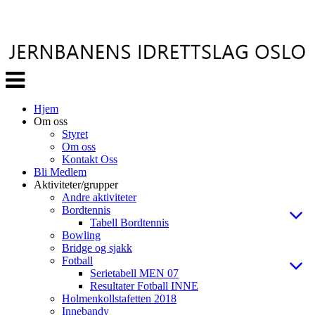
Veksle
navigasjon
Hjem
Om oss
Styret
Om oss
Kontakt Oss
Bli Medlem
Aktiviteter/grupper
Andre aktiviteter
Bordtennis
Tabell Bordtennis
Bowling
Bridge og sjakk
Fotball
Serietabell MEN 07
Resultater Fotball INNE
Holmenkollstafetten 2018
Innebandy