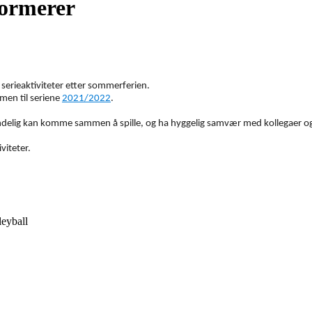
formerer
erieaktiviteter etter sommerferien.
men til seriene
2021/2022
.
endelig kan komme sammen å spille, og ha hyggelig samvær med kollegaer og
viteter.
leyball