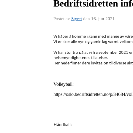
Bedriftsidretten in
Postet av
Styret
den
16. jun 2021
Vi håper å komme i gang med mange av våre s
Vi ønsker alle nye og gamle lag varmt velkom
Vi har stor tro på at vi fra september 2021 
helsemyndighetenes tillatelser.
Her nede finner dere invitasjon til diverse akti
Volleyball:
https://oslo.bedriftsidretten.no/p/34684/vol
Håndball: