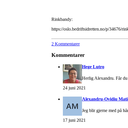
Rinkbandy:
https://oslo.bedriftsidretten.no/p/34676/ri
2 Kommentarer
Kommentarer
Hege Lutro
Herlig Alexandru. Får du 
24 juni 2021
Alexandru-Ovidiu Mati
Jeg blir gjerne med på hån
17 juni 2021