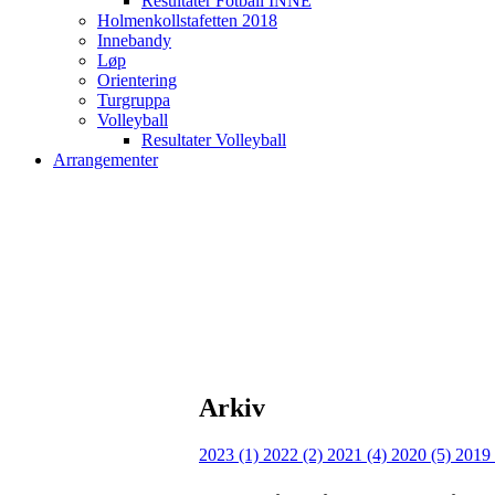
Resultater Fotball INNE
Holmenkollstafetten 2018
Innebandy
Løp
Orientering
Turgruppa
Volleyball
Resultater Volleyball
Arrangementer
Arkiv
2023 (1)
2022 (2)
2021 (4)
2020 (5)
2019 