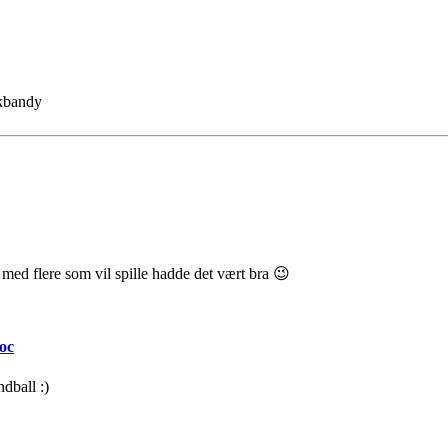
nkbandy
med flere som vil spille hadde det vært bra 😉
oc
dball :)